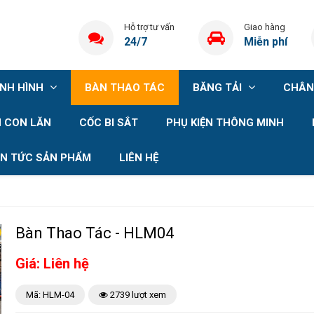
Hỗ trợ tư vấn
Giao hàng
24/7
Miễn phí
ỊNH HÌNH
BÀN THAO TÁC
BĂNG TẢI
CHÂN
 CON LĂN
CỐC BI SẮT
PHỤ KIỆN THÔNG MINH
IN TỨC SẢN PHẨM
LIÊN HỆ
Bàn Thao Tác - HLM04
Giá: Liên hệ
Mã: HLM-04
2739 lượt xem