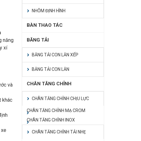
NHÔM ĐỊNH HÌNH
BÀN THAO TÁC
a
g năng
BĂNG TẢI
y xí
BĂNG TẢI CON LĂN XẾP
BĂNG TẢI CON LĂN
CHÂN TĂNG CHỈNH
ước và
CHÂN TĂNG CHỈNH CHỊU LỰC
t khác
CHÂN TĂNG CHỈNH MẠ CROM
định
CHÂN TĂNG CHỈNH INOX
 xe
CHÂN TĂNG CHỈNH TẢI NHẸ