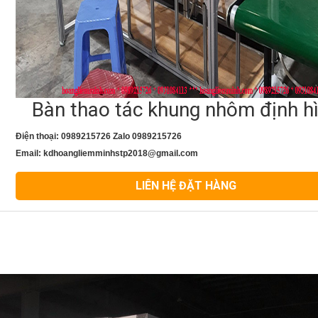
Bàn thao tác khung nhôm định h
Điện thoại: 0989215726 Zalo 0989215726
Email: kdhoangliemminhstp2018@gmail.com
LIÊN HỆ ĐẶT HÀNG