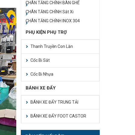
CHÂN TĂNG CHỈNH BÀN GHẾ
CHÂN TĂNG CHỈNH Sắt Xi
CHÂN TĂNG CHỈNH INOX 304
PHỤ KIỆN PHỤ TRỢ
Thanh Truyền Con Lăn
Cốc Bi Sắt
Cốc Bi Nhựa
BÁNH XE ĐẨY
BÁNH XE ĐẨY TRUNG TẢI
BÁNH XE ĐẨY FOOT CASTOR