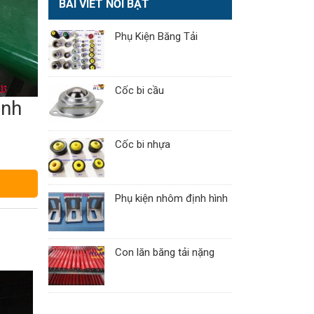
BÀI VIẾT NỔI BẬT
Phụ Kiện Băng Tải
Cốc bi cầu
ình
Cốc bi nhựa
Phụ kiện nhôm định hình
Con lăn băng tải nặng