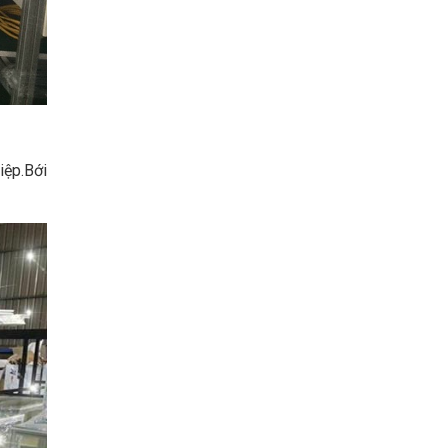
iệp.Bới