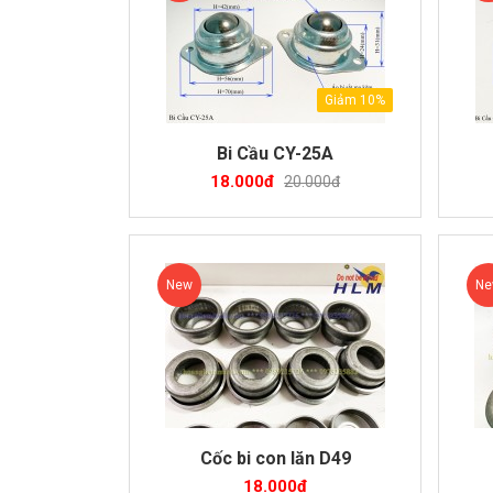
Giảm 10%
Bi Cầu CY-25A
18.000đ
20.000đ
New
N
Cốc bi con lăn D49
18.000đ