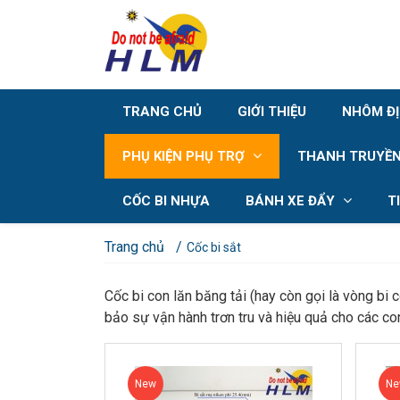
TRANG CHỦ
GIỚI THIỆU
NHÔM Đ
PHỤ KIỆN PHỤ TRỢ
THANH TRUYỀN
CỐC BI NHỰA
BÁNH XE ĐẨY
T
Trang chủ
Cốc bi sắt
Cốc bi con lăn băng tải (hay còn gọi là vòng bi
bảo sự vận hành trơn tru và hiệu quả cho các con
New
N