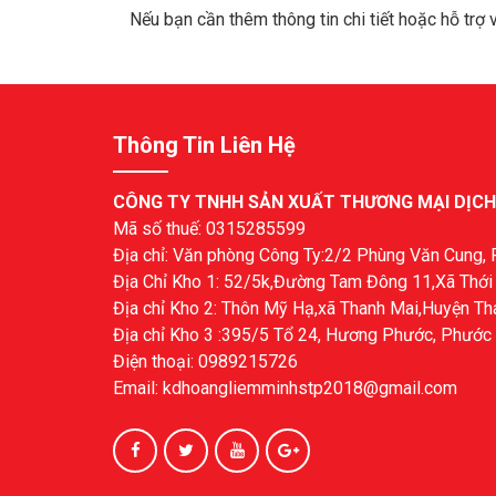
Nếu bạn cần thêm thông tin chi tiết hoặc hỗ trợ 
Thông Tin Liên Hệ
CÔNG TY TNHH SẢN XUẤT THƯƠNG MẠI DỊCH
Mã số thuế: 0315285599
Địa chỉ: Văn phòng Công Ty:2/2 Phùng Văn Cung
Địa Chỉ Kho 1: 52/5k,Đường Tam Đông 11,Xã Th
Địa chỉ Kho 2: Thôn Mỹ Hạ,xã Thanh Mai,Huyện Th
Địa chỉ Kho 3 :395/5 Tổ 24, Hương Phước, Phước 
Điện thoại: 0989215726
Email: kdhoangliemminhstp2018@gmail.com