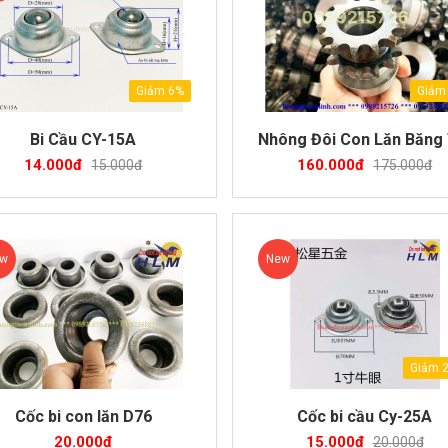
Giảm 6%
Giảm
Bi Cầu CY-15A
Nhông Đôi Con Lăn Băng 
14.000đ
160.000đ
15.000đ
175.000đ
ew
New
Giảm 
Cốc bi con lăn D76
Cốc bi cầu Cy-25A
20.000đ
15.000đ
20.000đ