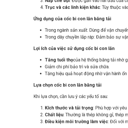
Nắp che bụi
: Được gắn vào hai đầu của cố
Trục và các linh kiện khác
: Tùy thuộc vào
Ứng dụng của cốc bi con lăn băng tải
Trong ngành sản xuất: Dùng để vận chuyển 
Trong dây chuyền lắp ráp: Đảm bảo sự vận
Lợi ích của việc sử dụng cốc bi con lăn
Tăng tuổi thọ
của hệ thống băng tải nhờ 
Giảm chi phí bảo trì và sửa chữa.
Tăng hiệu quả hoạt động nhờ vận hành ổn 
Lựa chọn cốc bi con lăn băng tải
Khi lựa chọn, cần lưu ý các yếu tố sau:
Kích thước và tải trọng
: Phù hợp với yêu
Chất liệu
: Thường là thép không gỉ, thép 
Điều kiện môi trường làm việc
: Đối với 