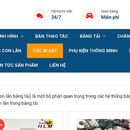
Hỗ trợ tư vấn
Giao hàng
24/7
Miễn phí
ỊNH HÌNH
BÀN THAO TÁC
BĂNG TẢI
CHÂN
 CON LĂN
CỐC BI SẮT
PHỤ KIỆN THÔNG MINH
IN TỨC SẢN PHẨM
LIÊN HỆ
 con lăn băng tải) là một bộ phận quan trọng trong các hệ thống 
 lăn trong băng tải.
ew