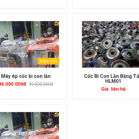
Giảm 10%
Máy ép cốc bi con lăn
Cốc Bi Con Lăn Băng Tả
HLM01
36.000.000đ
40.000.000đ
Giá: liên hệ