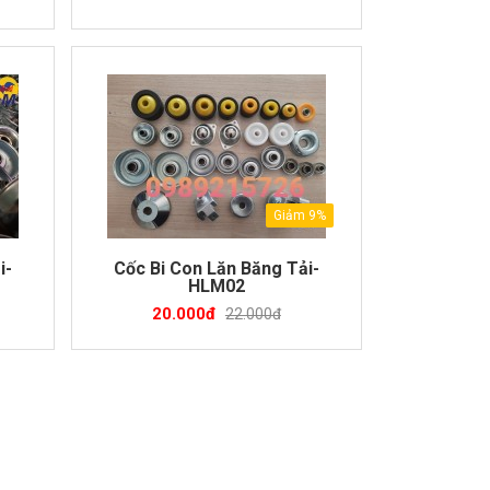
Giảm 9%
i-
Cốc Bi Con Lăn Băng Tải-
HLM02
20.000đ
22.000đ