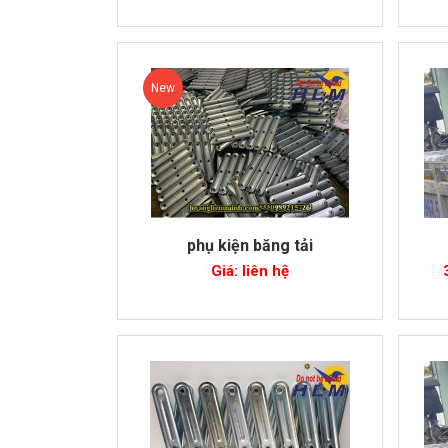
New
phụ kiện băng tải
Giá: liên hệ