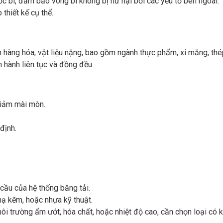
c bi, đảm bảo vòng bi không bị hư hại bởi các yếu tố bên ngoài.
 thiết kế cụ thể.
hàng hóa, vật liệu nặng, bao gồm ngành thực phẩm, xi măng, thép
 hành liên tục và đồng đều.
giảm mài mòn.
định.
 cầu của hệ thống băng tải.
mạ kẽm, hoặc nhựa kỹ thuật.
môi trường ẩm ướt, hóa chất, hoặc nhiệt độ cao, cần chọn loại có 