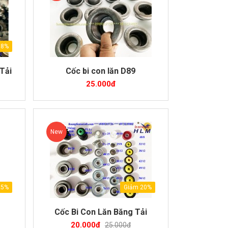
 8%
Tải
Cốc bi con lăn D89
25.000đ
New
25%
Giảm 20%
Cốc Bi Con Lăn Băng Tải
20.000đ
25.000đ