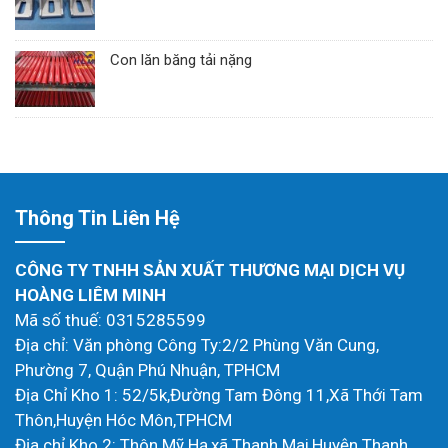
Con lăn băng tải nặng
Thông Tin Liên Hệ
CÔNG TY TNHH SẢN XUẤT THƯƠNG MẠI DỊCH VỤ
HOÀNG LIÊM MINH
Mã số thuế: 0315285599
Địa chỉ: Văn phòng Công Ty:2/2 Phùng Văn Cung,
Phường 7, Quận Phú Nhuận, TPHCM
Địa Chỉ Kho 1: 52/5k,Đường Tam Đông 11,Xã Thới Tam
Thôn,Huyện Hóc Môn,TPHCM
Địa chỉ Kho 2: Thôn Mỹ Hạ,xã Thanh Mai,Huyện Thanh