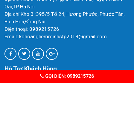
Oai,TP Hà Nội
Địa chỉ Kho 3 :395/5 Tổ 24, Hương Phước, Phước Tân,
Biên Hòa,Đồng Nai
Điện thoại: 0989215726
Email: kdhoangliemminhstp2018@gmail.com
Hỗ Trợ Khách Hàng
GỌI ĐIỆN: 0989215726
Chính Sách Bảo Mật Thông Tin
Hướng Dẫn Mua Hàng
Phương Thức Thanh Toán
Chính Sách Bảo Hành
Copyright 2018 - 2019, All right reserviced - Design by
Thiết kế web