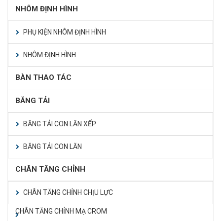
NHÔM ĐỊNH HÌNH
PHỤ KIỆN NHÔM ĐỊNH HÌNH
NHÔM ĐỊNH HÌNH
BÀN THAO TÁC
BĂNG TẢI
BĂNG TẢI CON LĂN XẾP
BĂNG TẢI CON LĂN
CHÂN TĂNG CHỈNH
CHÂN TĂNG CHỈNH CHỊU LỰC
CHÂN TĂNG CHỈNH MẠ CROM