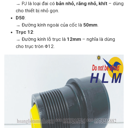
→ PJ là loại đai có
bản nhỏ, răng nhỏ, khít
– dùng
cho thiết bị nhỏ gọn.
D50
:
→ Đường kính ngoài của cốc là
50mm
.
Trục 12
:
→ Đường kính lỗ trục là
12mm
– nghĩa là dùng
cho trục tròn Φ12.