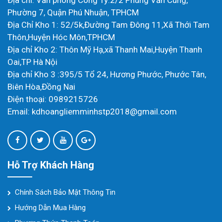
Địa chỉ: Văn phòng Công Ty:2/2 Phùng Văn Cung,
Phường 7, Quận Phú Nhuận, TPHCM
Địa Chỉ Kho 1: 52/5k,Đường Tam Đông 11,Xã Thới Tam
Thôn,Huyện Hóc Môn,TPHCM
Địa chỉ Kho 2: Thôn Mỹ Hạ,xã Thanh Mai,Huyện Thanh
Oai,TP Hà Nội
Địa chỉ Kho 3 :395/5 Tổ 24, Hương Phước, Phước Tân,
Biên Hòa,Đồng Nai
Điện thoại: 0989215726
Email: kdhoangliemminhstp2018@gmail.com
Hỗ Trợ Khách Hàng
Chính Sách Bảo Mật Thông Tin
Hướng Dẫn Mua Hàng