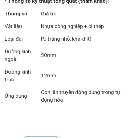
* Thông số kỹ thuật tổng quát (tham khảo):
Thông số
Giá trị
Vật liệu
Nhựa công nghiệp + bi thép
Loại đai
PJ (răng nhỏ, khe khít)
Đường kính
50mm
ngoài
Đường kính
12mm
trục
Con lăn truyền động dung trong tự
Ứng dụng
động hóa