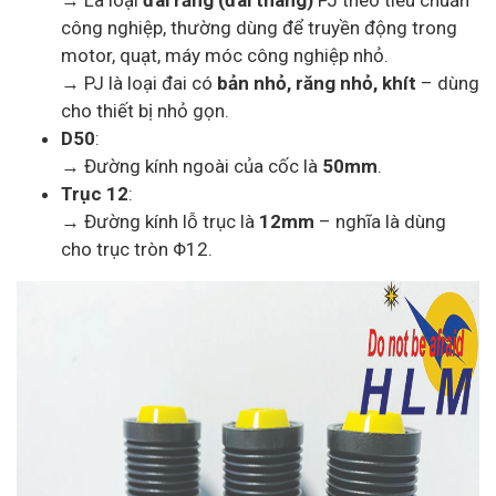
→ Là loại
đai răng (đai thang)
PJ theo tiêu chuẩn
công nghiệp, thường dùng để truyền động trong
motor, quạt, máy móc công nghiệp nhỏ.
→ PJ là loại đai có
bản nhỏ, răng nhỏ, khít
– dùng
cho thiết bị nhỏ gọn.
D50
:
→ Đường kính ngoài của cốc là
50mm
.
Trục 12
:
→ Đường kính lỗ trục là
12mm
– nghĩa là dùng
cho trục tròn Φ12.