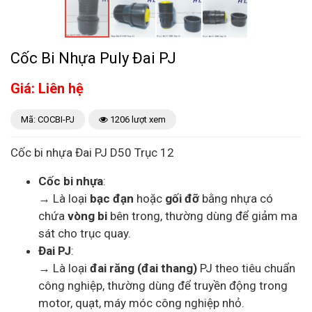
Cốc Bi Nhựa Puly Đai PJ
Giá: Liên hệ
Mã: COCBI-PJ
1206 lượt xem
Cốc bi nhựa Đai PJ D50 Trục 12
Cốc bi nhựa
:
→ Là loại
bạc đạn
hoặc
gối đỡ
bằng nhựa có
chứa
vòng bi
bên trong, thường dùng để giảm ma
sát cho trục quay.
Đai PJ
:
→ Là loại
đai răng (đai thang)
PJ theo tiêu chuẩn
công nghiệp, thường dùng để truyền động trong
motor, quạt, máy móc công nghiệp nhỏ.