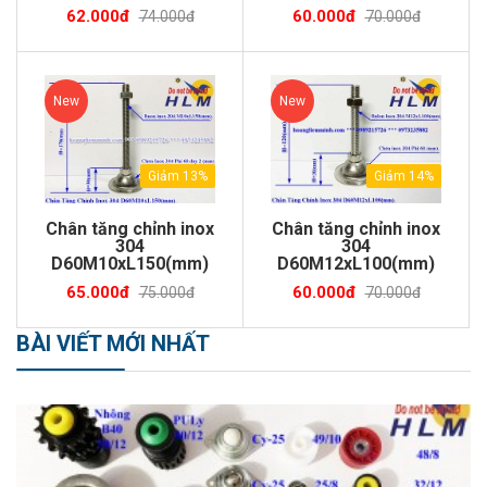
62.000đ
60.000đ
74.000đ
70.000đ
New
New
Giảm 13%
Giảm 14%
Chân tăng chỉnh inox
Chân tăng chỉnh inox
304
304
D60M10xL150(mm)
D60M12xL100(mm)
65.000đ
60.000đ
75.000đ
70.000đ
BÀI VIẾT MỚI NHẤT