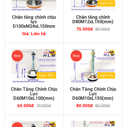
Giảm 6%
Chân tăng chỉnh chịu
Chân tăng chỉnh
lực
D80M12xL150(mm)
D100xM24xL150mm
75.000đ
80.000đ
Giá: Liên hệ
New
New
Giảm 90%
Giảm 5%
Chân Tăng Chỉnh Chịu
Chân Tăng Chỉnh Chịu
Lực
Lực
D60M10xL100(mm)
D60M10xL150(mm)
65.000đ
80.000đ
70.000đ
85.000đ