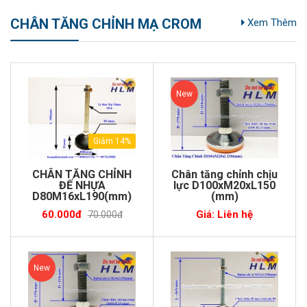
CHÂN TĂNG CHỈNH MẠ CROM
Xem Thêm
New
Giảm 14%
CHÂN TĂNG CHỈNH
Chân tăng chỉnh chịu
ĐẾ NHỰA
lực D100xM20xL150
D80M16xL190(mm)
(mm)
60.000đ
Giá: Liên hệ
70.000đ
New