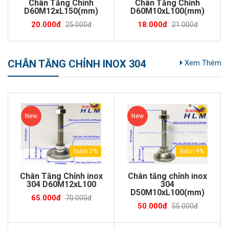
Chân Tăng Chỉnh
Chân Tăng Chỉnh
D60M12xL150(mm)
D60M10xL100(mm)
20.000đ
18.000đ
25.000đ
21.000đ
CHÂN TĂNG CHỈNH INOX 304
Xem Thêm
New
New
Giảm 7%
Giảm 9%
Chân Tăng Chỉnh inox
Chân tăng chỉnh inox
304 D60M12xL100
304
D50M10xL100(mm)
65.000đ
70.000đ
50.000đ
55.000đ