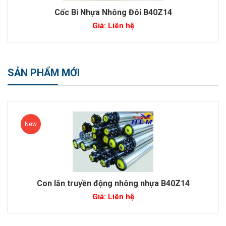
B40Z14
Con lăn truyền động nhông nhự
Giá: Liên hệ
SẢN PHẨM MỚI
New
 động nhông nhựa B40Z14
Con lăn truyền đ
iá: Liên hệ
Giá