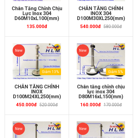
Chân Tăng Chỉnh Chịu
CHÂN TĂNG CHỈNH
Lực Inox 304
INOX 304
D60M10xL100(mm)
D100M30XL250(mm)
135.000đ
540.000đ
580.000đ
New
New
Giảm 13%
Giảm 5%
CHÂN TĂNG CHỈNH
Chân tăng chỉnh chịu
INOX
lực inox 304
D100M24XL250(mm)
D80M16xL150(mm)
450.000đ
160.000đ
520.000đ
170.000đ
New
New