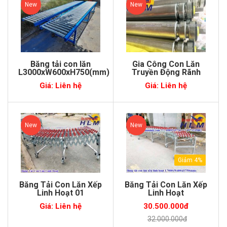
New
New
Băng tải con lăn
Gia Công Con Lăn
L3000xW600xH750(mm)
Truyền Động Rãnh
Giá: Liên hệ
Giá: Liên hệ
New
New
Giảm 4%
Băng Tải Con Lăn Xếp
Băng Tải Con Lăn Xếp
Linh Hoạt 01
Linh Hoạt
Giá: Liên hệ
30.500.000đ
32.000.000đ