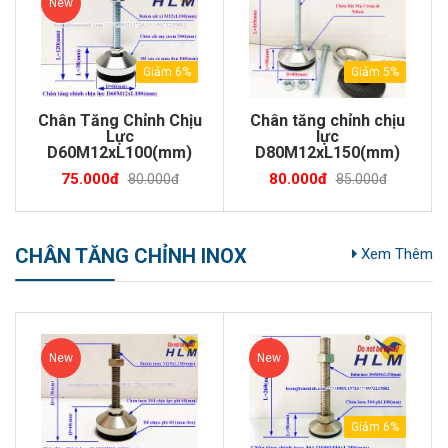
New
Giảm 6%
Giảm 5%
Chân Tăng Chỉnh Chịu
Chân tăng chỉnh chịu
Lực
lực
D60M12xL100(mm)
D80M12xL150(mm)
75.000đ
80.000đ
80.000đ
85.000đ
CHÂN TĂNG CHỈNH INOX
Xem Thêm
New
New
Giảm 6%