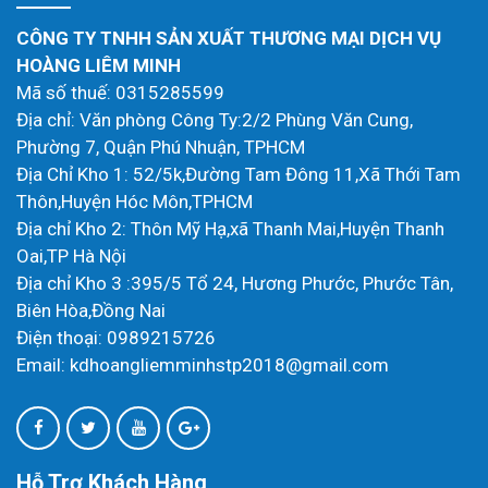
CÔNG TY TNHH SẢN XUẤT THƯƠNG MẠI DỊCH VỤ
HOÀNG LIÊM MINH
Mã số thuế: 0315285599
Địa chỉ: Văn phòng Công Ty:2/2 Phùng Văn Cung,
Phường 7, Quận Phú Nhuận, TPHCM
Địa Chỉ Kho 1: 52/5k,Đường Tam Đông 11,Xã Thới Tam
Thôn,Huyện Hóc Môn,TPHCM
Địa chỉ Kho 2: Thôn Mỹ Hạ,xã Thanh Mai,Huyện Thanh
Oai,TP Hà Nội
Địa chỉ Kho 3 :395/5 Tổ 24, Hương Phước, Phước Tân,
Biên Hòa,Đồng Nai
Điện thoại: 0989215726
Email: kdhoangliemminhstp2018@gmail.com
Hỗ Trợ Khách Hàng