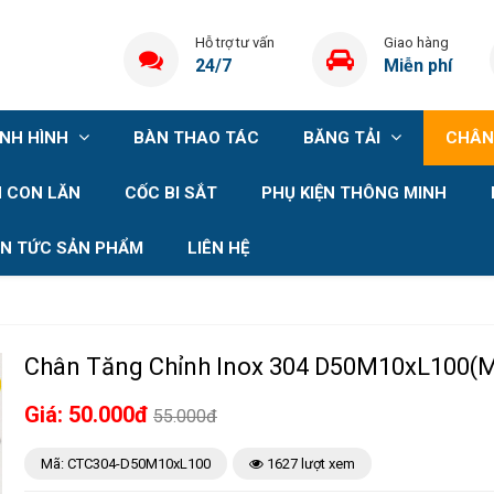
Hỗ trợ tư vấn
Giao hàng
24/7
Miễn phí
ỊNH HÌNH
BÀN THAO TÁC
BĂNG TẢI
CHÂN
 CON LĂN
CỐC BI SẮT
PHỤ KIỆN THÔNG MINH
IN TỨC SẢN PHẨM
LIÊN HỆ
Chân Tăng Chỉnh Inox 304 D50M10xL100(
Giá: 50.000đ
55.000đ
Mã: CTC304-D50M10xL100
1627 lượt xem