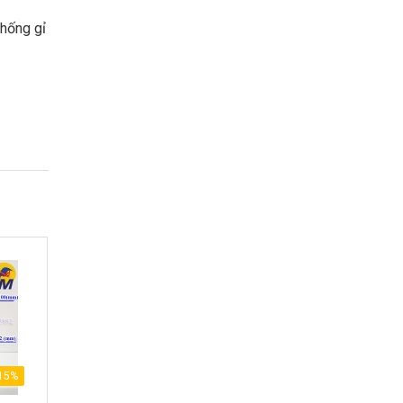
hống gỉ
15%