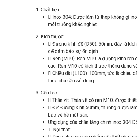
1.
Chất liệu:

Inox 304: Được làm từ thép không gỉ ino
môi trường khắc nghiệt.
2.
Kích thước:

Đường kính đế (D50): 50mm, đây là kích 
để đảm bảo sự ổn định.

Ren (M10): Ren M10 là đường kính ren c
cao. Ren M10 có kích thước thông dụng và 

Chiều dài (L100): 100mm, tức là chiều d
theo nhu cầu sử dụng.
3.
Cấu tạo:

Thân vít: Thân vít có ren M10, được thiế

Đế: Đường kính 50mm, thường được làm p
bảo vệ bề mặt sàn.
Ứng dụng của chân tăng chỉnh inox 304
1.
Nội thất:

Dùng cho các sản phẩm nội thất như bàn,