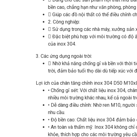
bền cao, chẳng hạn như văn phòng, phòng 

Giúp các đồ nội thất có thể điều chỉnh 
2.
Công nghiệp:

Sử dụng trong các nhà máy, xưởng sản x

Đặc biệt phù hợp với môi trường có độ
của inox 304.
3.
Các ứng dụng ngoài trời:

Nhờ khả năng chống gỉ và bền với thời ti
trời, đảm bảo tuổi thọ dài dù tiếp xúc với đ
Lợi ích của chân tăng chỉnh inox 304 D50 M10
•
Chống gỉ sét: Với chất liệu inox 304, c
nhiều môi trường khác nhau, kể cả ngoài trờ
•
Dễ dàng điều chỉnh: Nhờ ren M10, người
nhu cầu.
•
Độ bền cao: Chất liệu inox 304 đảm bảo 
•
An toàn và thẩm mỹ: Inox 304 không chỉ
khỏe, thích hợp cho các môi trường yêu cầ