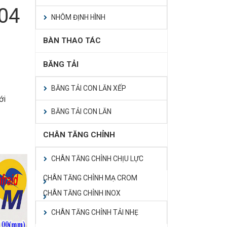
304
NHÔM ĐỊNH HÌNH
BÀN THAO TÁC
BĂNG TẢI
BĂNG TẢI CON LĂN XẾP
ới
BĂNG TẢI CON LĂN
CHÂN TĂNG CHỈNH
CHÂN TĂNG CHỈNH CHỊU LỰC
CHÂN TĂNG CHỈNH MẠ CROM
CHÂN TĂNG CHỈNH INOX
CHÂN TĂNG CHỈNH TẢI NHẸ