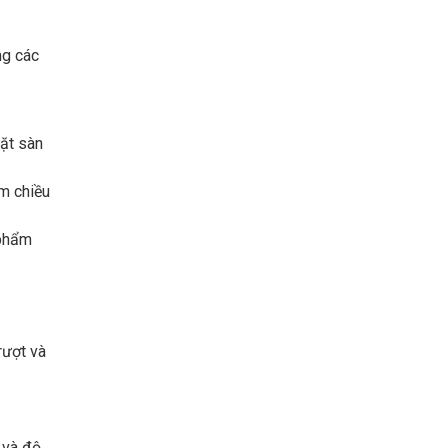
ng các
mặt sàn
ảm chiều
 phẩm
rượt và
 và độ