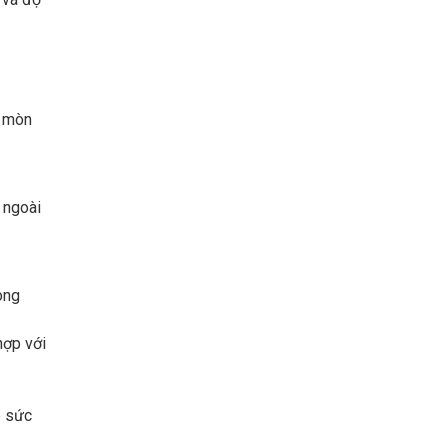
n mòn
 ngoài
ong
hợp với
o sức