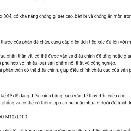
x 304, có khả năng chống gỉ sét cao, bền bỉ và chống ăn mòn tro
thước của phần đế chân, cung cấp diện tích tiếp xúc đủ lớn với 
ủa phần thân vít, có thể được vặn và điều chỉnh để tăng hoặc gi
phù hợp với nhiều loại sản phẩm nội thất và công nghiệp.
ài phần thân có thể điều chỉnh, giúp điều chỉnh chiều cao của sản
t kế để dễ dàng điều chỉnh bằng cách vặn để thay đổi chiều cao.
hẳng và có thể có thêm lớp cao su hoặc nhựa ở dưới để tránh t
 D50 M10xL100
 ghế, tủ, kệ trong các môi trường yêu cầu sự điều chỉnh linh hoạt