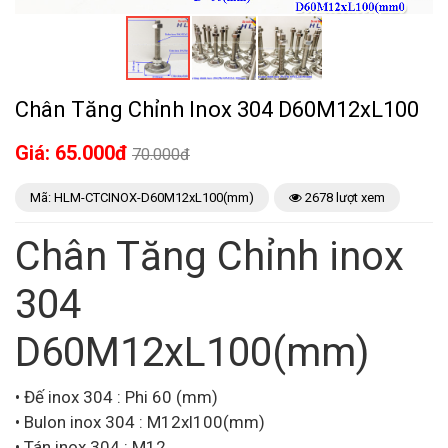
Chân Tăng Chỉnh Inox 304 D60M12xL100
Giá: 65.000đ
70.000đ
Mã: HLM-CTCINOX-D60M12xL100(mm)
2678 lượt xem
Chân Tăng Chỉnh inox
304
D60M12xL100(mm)
•
Đế inox 304 : Phi 60 (mm)
•
Bulon inox 304 : M12xl100(mm)
•
Tán inox 304 : M12