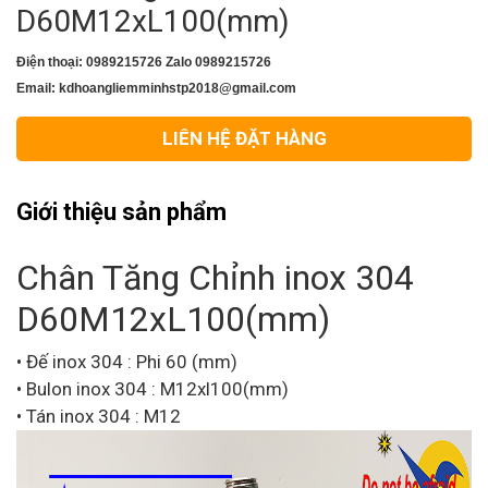
D60M12xL100(mm)
Điện thoại: 0989215726 Zalo 0989215726
Email: kdhoangliemminhstp2018@gmail.com
LIÊN HỆ ĐẶT HÀNG
Giới thiệu sản phẩm
Chân Tăng Chỉnh inox 304
D60M12xL100(mm)
•
Đế inox 304 : Phi 60 (mm)
•
Bulon inox 304 : M12xl100(mm)
•
Tán inox 304 : M12