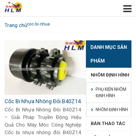
coc-bi-nhua
Trang chủ
DANH MỤC SẢN
PHẨM
NHÔM ĐỊNH HÌNH
PHỤ KIỆN NHÔM
ĐỊNH HÌNH
Cốc Bi Nhựa Nhông Đôi B40Z14
Cốc Bi Nhựa Nhông Đôi B40Z14
NHÔM ĐỊNH HÌNH
– Giải Pháp Truyền Động Hiệu
BÀN THAO TÁC
Quả Cho Máy Móc Công Nghiệp
Cốc bi nhựa nhông đôi B40Z14