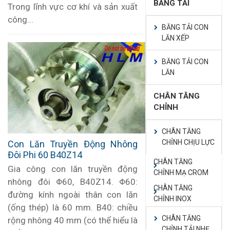
BĂNG TẢI
Trong lĩnh vực cơ khí và sản xuất
công...
BĂNG TẢI CON
LĂN XẾP
BĂNG TẢI CON
LĂN
CHÂN TĂNG
CHỈNH
CHÂN TĂNG
CHỈNH CHỊU LỰC
Con Lăn Truyền Động Nhông
Đôi Phi 60 B40Z14
CHÂN TĂNG
Gia công con lăn truyền động
CHỈNH MẠ CROM
nhông đôi Φ60, B40Z14. Φ60:
CHÂN TĂNG
đường kính ngoài thân con lăn
CHỈNH INOX
(ống thép) là 60 mm. B40: chiều
CHÂN TĂNG
rộng nhông 40 mm (có thể hiểu là
CHỈNH TẢI NHẸ