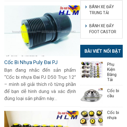
BÁNH XE ĐẨY
TRUNG TẢI
BÁNH XE ĐẨY
FOOT CASTOR
BÀI VIẾT NỔI BẬT
Cốc Bi Nhựa Puly Đai PJ
Phụ
Kiện
Bạn đang nhắc đến sản phẩm
Băng
“Cốc bi nhựa Đai PJ D50 Trục 12”
Tải
– mình sẽ giải thích rõ từng phần
Cốc bi
để bạn dễ hình dung và xác định
cầu
đúng loại sản phẩm này...
Cốc bi
nhựa