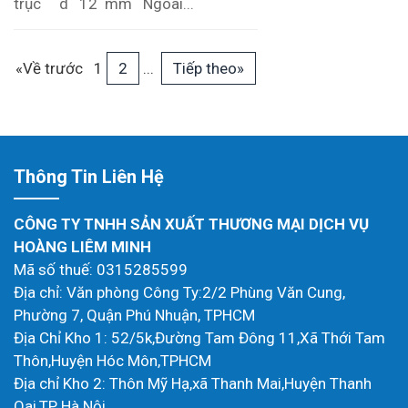
trục d 12 mm Ngoài...
«Về trước
1
2
...
Tiếp theo»
Thông Tin Liên Hệ
CÔNG TY TNHH SẢN XUẤT THƯƠNG MẠI DỊCH VỤ
HOÀNG LIÊM MINH
Mã số thuế: 0315285599
Địa chỉ: Văn phòng Công Ty:2/2 Phùng Văn Cung,
Phường 7, Quận Phú Nhuận, TPHCM
Địa Chỉ Kho 1: 52/5k,Đường Tam Đông 11,Xã Thới Tam
Thôn,Huyện Hóc Môn,TPHCM
Địa chỉ Kho 2: Thôn Mỹ Hạ,xã Thanh Mai,Huyện Thanh
Oai,TP Hà Nội