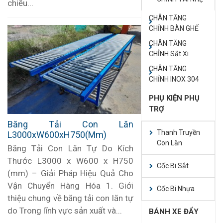
chiều...
CHÂN TĂNG
CHỈNH BÀN GHẾ
CHÂN TĂNG
CHỈNH Sắt Xi
CHÂN TĂNG
CHỈNH INOX 304
PHỤ KIỆN PHỤ
TRỢ
Băng Tải Con Lăn
Thanh Truyền
L3000xW600xH750(mm)
Con Lăn
Băng Tải Con Lăn Tự Do Kích
Thước L3000 x W600 x H750
Cốc Bi Sắt
(mm) – Giải Pháp Hiệu Quả Cho
Vận Chuyển Hàng Hóa 1. Giới
Cốc Bi Nhựa
thiệu chung về băng tải con lăn tự
do Trong lĩnh vực sản xuất và...
BÁNH XE ĐẨY